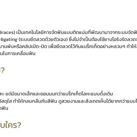
aces) เป็นเทคโนโลยีการจัดฟันแบบติดแน่นที่พัฒนามาจากระบบจัดฟั
lf-ligating (ระบบยึดลวดด้วยตัวเอง) ซึ่งไม่จำเป็นต้องใช้ยางโอริงรัดลว
ายบานพับหรือคลิปเปิด-ปิด เพื่อยึดลวดไว้กับแบร็กเก็ตอย่างหลวมๆ ทำ
ทานในการเคลื่อนฟัน
บ?
หะ แต่มีขนาดเล็กและขอบมนกว่าแบร็กเก็ตโลหะแบบดั้งเดิม
ัสดุใส ทำให้กลมกลืนกับสีฟัน ดูสวยงามและสังเกตเห็นได้ยากกว่าแบบ
ัดฟัน
ับใคร?