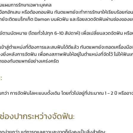
ะวางแผนการรักษาเฉพาะบุคคล
งือกอักเสบ หรือต้องถอนฟัน ทันตแพทย์จะทำการรักษาให้เรียบร้อยก่อนต
พทย์จะติดแบร็กเก็ต Damon บนผิวฟัน และร้อยลวดจัดฟันผ่านช่องของแบ
ตามนัดหมาย (โดยทั่วไปทุก 6-10 สัปดาห์) เพื่อเปลี่ยนลวดจัดฟัน หรือป
ที่เข้าสู่ตำแหน่งที่ต้องการและสบฟันได้ดีแล้ว ทันตแพทย์จะถอดเครื่องมื
่างยิ่งหลังการจัดฟัน เพื่อคงสภาพฟันให้อยู่ในตำแหน่งที่จัดไว้ ไม่ให้ฟัน
ะนำของทันตแพทย์อย่างเคร่งครัด
:
ว่า การจัดฟันโลหะแบบดั้งเดิม โดยทั่วไปอยู่ที่ประมาณ 1 - 2 ปี หรืออ
ช่องปากระหว่างจัดฟัน:
ดง่ายกว่า แต่การดูแลความสะอาดก็ยังคงเป็นสิ่งสำคัญ: