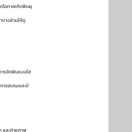
ลดโอกาสเกิดฟันผุ
าบางส่วนให้ดู
่าการจัดฟันแบบใส
ับการอบรมและมี
าก และถ่ายภาพ