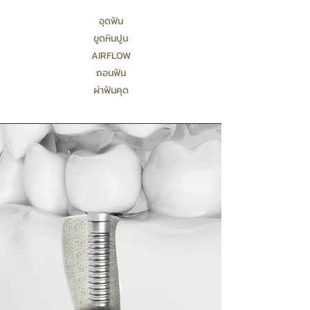
อุดฟัน
ขูดหินปูน
AIRFLOW
ถอนฟัน
ผ่าฟันคุด